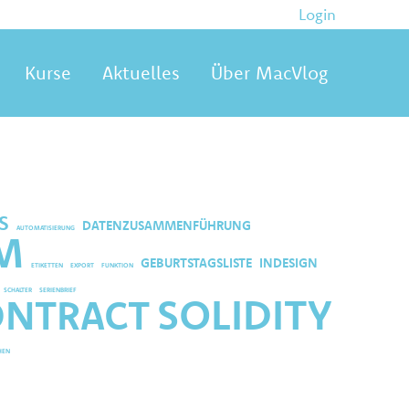
Login
Kurse
Aktuelles
Über MacVlog
S
DATENZUSAMMENFÜHRUNG
AUTOMATISIERUNG
M
GEBURTSTAGSLISTE
INDESIGN
ETIKETTEN
EXPORT
FUNKTION
SCHALTER
SERIENBRIEF
SOLIDITY
ONTRACT
HEN