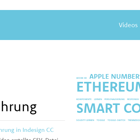
Videos
APPLE NUMBER
ADOBE XD
ETHEREU
hrung
KOMPONENTE
LERNEN
PERSONALISIERUNG
RESPONSIV
SMART C
SOLIDITY LERNEN
TOGGLE
TOGGLE-SWITCH
TRENNZEIC
ung in Indesign CC
ideo erstellte CSV-Datei